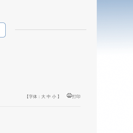
【字体：
大
中
小
】
打印