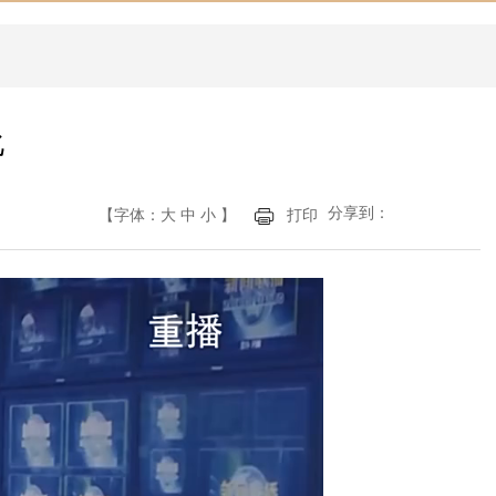
化
分享到：
【字体：
大
中
小
】
打印