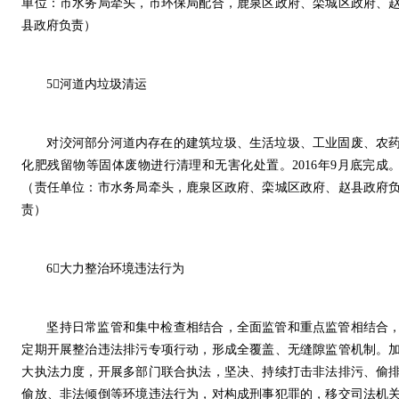
单位：市水务局牵头，市环保局配合，鹿泉区政府、栾城区政府、
县政府负责）
5河道内垃圾清运
对洨河部分河道内存在的建筑垃圾、生活垃圾、工业固废、农
化肥残留物等固体废物进行清理和无害化处置。2016年9月底完成
（责任单位：市水务局牵头，鹿泉区政府、栾城区政府、赵县政府
责）
6大力整治环境违法行为
坚持日常监管和集中检查相结合，全面监管和重点监管相结合
定期开展整治违法排污专项行动，形成全覆盖、无缝隙监管机制。
大执法力度，开展多部门联合执法，坚决、持续打击非法排污、偷
偷放、非法倾倒等环境违法行为，对构成刑事犯罪的，移交司法机