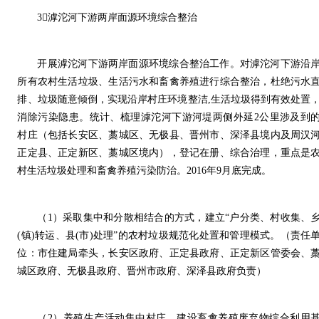
3滹沱河下游两岸面源环境综合整治
开展滹沱河下游两岸面源环境综合整治工作。对滹沱河下游沿
所有农村生活垃圾、生活污水和畜禽养殖进行综合整治，杜绝污水
排、垃圾随意倾倒，实现沿岸村庄环境整洁,生活垃圾得到有效处置
消除污染隐患。统计、梳理滹沱河下游河堤两侧外延2公里涉及到
村庄（包括长安区、藁城区、无极县、晋州市、深泽县境内及周汉
正定县、正定新区、藁城区境内），登记在册、综合治理，重点是
村生活垃圾处理和畜禽养殖污染防治。2016年9月底完成。
（1）采取集中和分散相结合的方式，建立“户分类、村收集、
(镇)转运、县(市)处理”的农村垃圾规范化处置和管理模式。（责任
位：市住建局牵头，长安区政府、正定县政府、正定新区管委会、
城区政府、无极县政府、晋州市政府、深泽县政府负责）
（2）养殖生产活动集中村庄，建设畜禽养殖废弃物综合利用