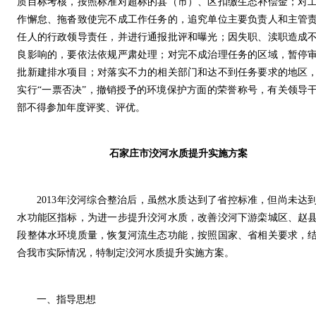
质目标考核，按照标准对超标的县（市）、区扣缴生态补偿金；对
作懈怠、拖沓致使完不成工作任务的，追究单位主要负责人和主管
任人的行政领导责任，并进行通报批评和曝光；因失职、渎职造成
良影响的，要依法依规严肃处理；对完不成治理任务的区域，暂停
批新建排水项目；对落实不力的相关部门和达不到任务要求的地区
实行“一票否决”，撤销授予的环境保护方面的荣誉称号，有关领导
部不得参加年度评奖、评优。
石家庄市洨河水质提升实施方案
2013年洨河综合整治后，虽然水质达到了省控标准，但尚未达
水功能区指标，为进一步提升洨河水质，改善洨河下游栾城区、赵
段整体水环境质量，恢复河流生态功能，按照国家、省相关要求，
合我市实际情况，特制定洨河水质提升实施方案。
一、指导思想