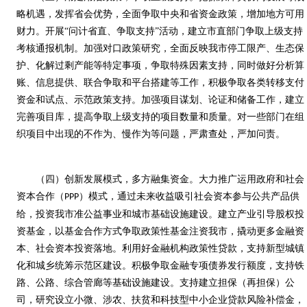
略机遇，发挥省会优势，全面争取中央和省资金政策，增加地方可用
财力。开展“问计省直、争取支持”活动，建立市直部门争取上级支持
考核通报机制。加强对口政策研究，全面反映我市停工限产、生态保
护、化解过剩产能等特定事项，争取特殊因素支持，同时做好分析算
账、信息提供、联合争取和平台搭建等工作，积极争取各类转移支付
资金和试点、示范政策支持。加强项目谋划、论证和储备工作，建立
完善项目库，提高争取上级支持的项目数量和质量。对一些部门在组
织项目中出现的不作为、慢作为等问题，严肃查处，严加问责。
（四）创新发展模式，多方融集资金。大力推广运用政府和社会
资本合作（
）模式，通过未来收益吸引社会资本参与公共产品供
PPP
给，投资我市准公益事业和城市基础设施建设。建立产业引导股权投
资基金，以基金合作方式争取政策性基金注资我市，撬动更多金融资
本、社会资本投资落地。利用好金融机构政策性贷款，支持新型城镇
化和城乡统筹示范区建设。积极争取金融专项债券发行额度，支持铁
路、公路、综合管廊等基础设施建设。支持建立担保（再担保）公
司，研究设立小微、涉农、扶贫和科技型中小企业贷款风险补偿金，