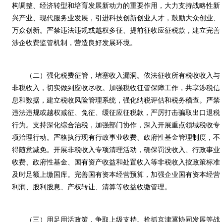
构调整、经济转型和培育发展新动力的重要作用，大力支持战略性新
兴产业、现代服务业发展，引进科技创新创业人才，鼓励大众创业、
万众创新。严禁违法违规或越权多征、提前征收应征税款，建立完善
涉企收费监管机制，营造良好发展环境。
（二）强化税费征管，堵塞收入漏洞。依法征收所有税收收入与
非税收入，切实做到应收尽收。加强税收征管保障工作，共享涉税信
息和数据，建立税收风险管理系统，强化纳税评估和税务稽查。严禁
违法违规或越权减征、免征、缓征应征税款，严厉打击骗取出口退税
行为。支持深化综合治税，加强部门协作，深入开展重点领域税收专
项治理行动。严格执行现有行政事业收费、政府性基金管理制度，不
得随意减免。开展非税收入专项清理活动，确保罚没收入、行政事业
收费、政府性基金、国有资产收益和处置收入等非税收入按政策标准
及时足额上缴国库。完善国有资本经营预算，加强企业国有资本经营
利润、股利股息、产权转让、清算等收益收缴管理。
（三）用足用活政策，争取上级支持。抢抓京津冀协同发展等战