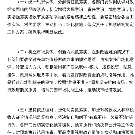
（一）统一思想认识，分解责任抓落实。各部门要深刻认识财政
经济面临的严峻形势，切实增强大局意识、责任意识、忧患意识，切
实增强落实增收节支各项举措的紧迫感和主动性。要紧密结合各自工
作实际，对照要求，主动担当，细化措施，落实责任，抓紧研究制定
工作方案，确保取得明显成效。
（二）树立市场意识，创新方式抓落实。在财政困难的情况下，
各部门要改变过去单纯依赖财政办事的惯性思维，切实增强市场化意
识，转变投入方式，积极运用和广泛采取
模式、股权投资、贴息
PPP
担保、政府购买服务等手段，着力发挥财政资金的撬动引导作用。凡
是通过市场能解决的事情，按照“养事不养人”原则坚决推向市场，实
行政府购买服务，培育完善市场功能主体，推动我市经济发展。
（三）坚持依法理财，强化问责抓落实。加强对税收收入和非税
收入征管情况的监督检查，坚决制止和纠正“有税不征、欠费不清”等
行为。各部门要切实强化预算编制、预算执行和预决算公开等主体责
任，对预算执行结果负责。要高度重视财政存量资金盘活和加快预算