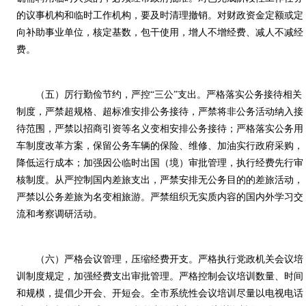
的议事机构和临时工作机构，要及时清理撤销。对财政资金定额或定
向补助事业单位，核定基数，包干使用，增人不增经费、减人不减经
费。
（五）厉行勤俭节约，严控“三公”支出。严格落实公务接待相关
制度，严禁超规格、超标准安排公务接待，严禁将非公务活动纳入接
待范围，严禁以招商引资等名义变相安排公务接待；严格落实公务用
车制度改革方案，保留公务车辆的保险、维修、加油实行政府采购，
降低运行成本；加强因公临时出国（境）审批管理，执行经费先行审
核制度。从严控制国内差旅支出，严禁安排无公务目的的差旅活动，
严禁以公务差旅为名变相旅游。严禁组织无实质内容的国内外学习交
流和考察调研活动。
（六）严格会议管理，压缩经费开支。严格执行党政机关会议培
训制度规定，加强经费支出审批管理。严格控制会议培训数量、时间
和规模，提倡少开会、开短会。全市系统性会议培训尽量以电视电话