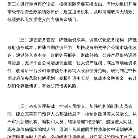
第三方进行重点评价论证，根据实际需要安排支出。有计划组织开展
市级专项资金政策绩效评价，建立退出机制，及时清理取消无绩效、
低绩效和无实质意义的专项资金项目。
（三）加强债务管控，降低融资成本。调整优化债务结构，降低
政府债务成本，摊薄当期偿债压力。加快现有融资平台公司市场化改
造，通过注入资本金、政府购买服务、财政补贴、公共产品价格调整
等措施，支持平台公司增加现金流、壮大资产规模，满足市场融资条
件，改造后平台公司举借债务不再纳入政府债务范畴。研究制定中长
期政府债务风险化解规划，积极引进中长期、低成本金融资金，有计
划消化存量债务，有效防范债务风险。
（四）夯实管理基础，控制人员增支。加强机构编制和人员管
理，建立完善部门预算人员基础信息库，控制财政供养人员增长。从
严审批新增机构、编制和人员，继续清理“吃空饷”、超编进人问题。
现有单位确需增编增人的，原则上从其他同类性质单位中调剂解决。
确需聘用临时人员的，必须经市政府批准。对已完成阶段性工作任务