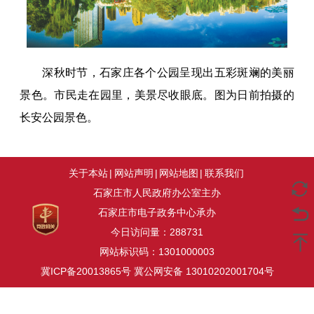
深秋时节，石家庄各个公园呈现出五彩斑斓的美丽
景色。市民走在园里，美景尽收眼底。图为日前拍摄的
长安公园景色。
关于本站
|
网站声明
|
网站地图
|
联系我们
石家庄市人民政府办公室主办
石家庄市电子政务中心承办
今日访问量：
288731
网站标识码：1301000003
冀ICP备20013865号
冀公网安备 13010202001704号