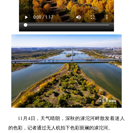
11月4日，天气晴朗，深秋的滹沱河畔散发着迷人
的色彩，记者通过无人机拍下色彩斑斓的滹沱河。