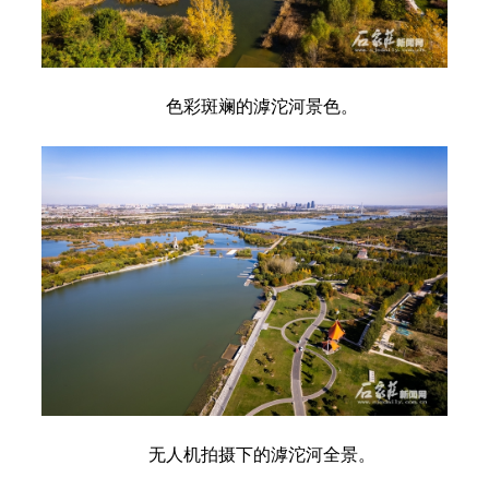
色彩斑斓的滹沱河景色。
无人机拍摄下的滹沱河全景。