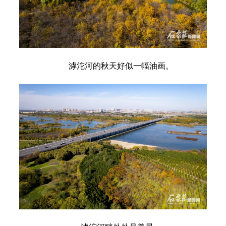
滹沱河的秋天好似一幅油画。