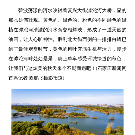
碧波荡漾的河水映衬着复兴大街滹沱河大桥，显的
那么雄伟壮观。黄色的、绿色的、粉色的不同颜色的绿
植在滹沱河清澈的河水旁交相辉映，形成了一道天然的
油画，让人心旷神怡。胜利北大街西侧的一排排白蜡已
到了最佳观赏时节，黄色的树叶充满生机与活力，漫步
在滹沱河畔处处是景，骑上单车感受环城绿道的秋色，
让我们与这炫美的秋天来个不期而遇吧！(石家庄新闻网
首席记者 双鹏飞摄影报道)