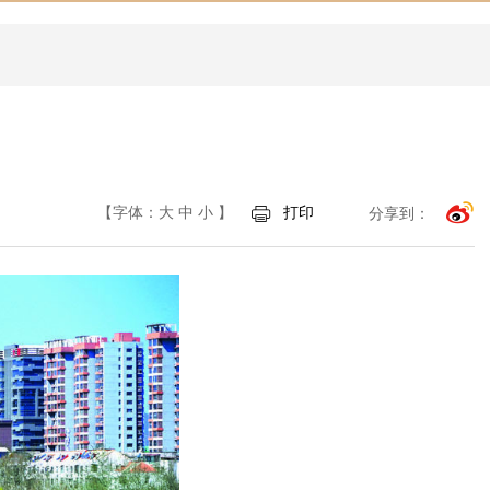
【字体：
大
中
小
】
打印
分享到：