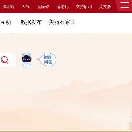
支持Ipv6
移动端
天气
无障碍
适老化
英文版
登录
民互动
数据发布
美丽石家庄