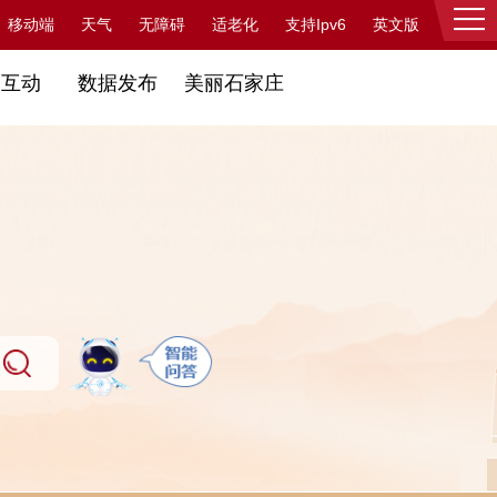
支持Ipv6
移动端
天气
无障碍
适老化
英文版
登录
民互动
数据发布
美丽石家庄