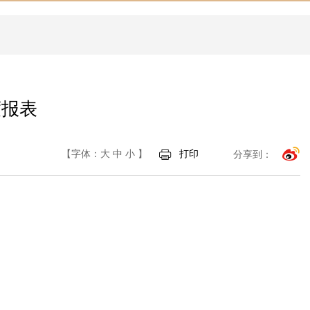
度报表
【字体：
大
中
小
】
打印
分享到：