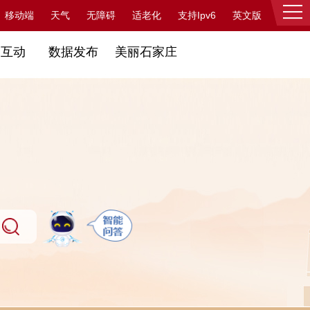
支持Ipv6
移动端
天气
无障碍
适老化
英文版
登录
民互动
数据发布
美丽石家庄