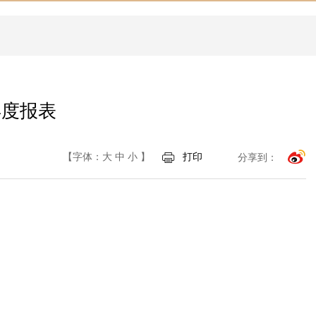
年度报表
【字体：
大
中
小
】
打印
分享到：