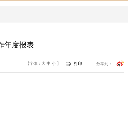
作年度报表
【字体：
大
中
小
】
打印
分享到：