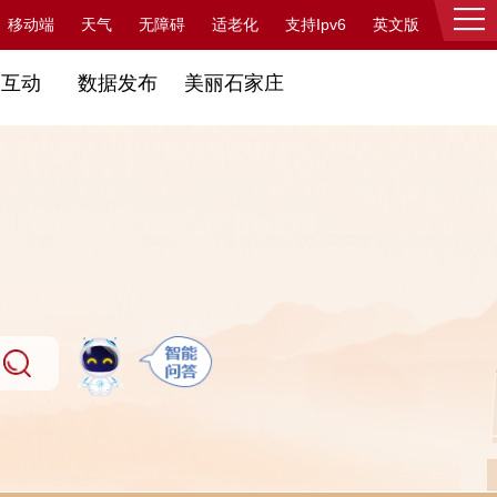
支持Ipv6
移动端
天气
无障碍
适老化
英文版
登录
民互动
数据发布
美丽石家庄