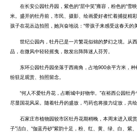
在长安公园牡丹园，紫色的“层中笑”雍容，粉色的“雪映
米。盛开的牡丹前，市民、摄影、绘画爱好者忙着捕捉精彩
孩子在花丛边拍照，她兴奋地说：“带孩子来感受这春天的
世纪公园内，牡丹已是一片繁花似锦的梦幻之境。从
品，在微风中轻轻摇曳，散发出阵阵迷人芬芳。
东环公园牡丹园坐落于西南角，占地900余平方米，
纷驻足观赏、拍照留念。
“何人不爱牡丹花，占断城中好物华。”在裕西公园牡丹
尽显国花风采。随着牡丹的盛放，芍药也将接力绽放，共
石家庄市植物园较市区牡丹花期稍晚，本周末进入观赏期
子”洁白、“伽蓝丹砂”紫韵十足，粉、红、黄、绿、白、