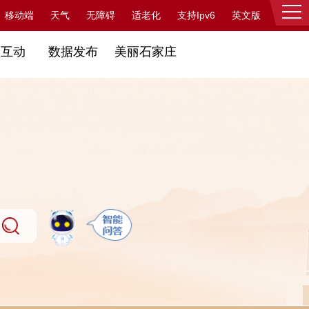
支持Ipv6
移动端
天气
无障碍
适老化
英文版
登录
民互动
数据发布
美丽石家庄