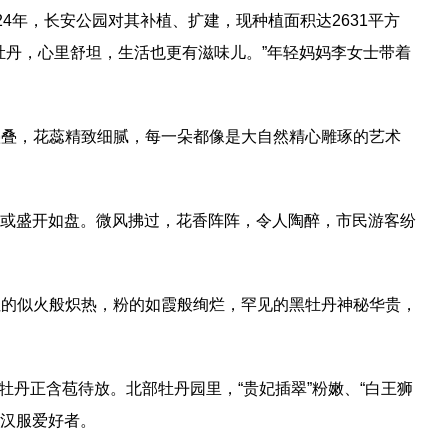
24年，长安公园对其补植、扩建，现种植面积达2631平方
牡丹，心里舒坦，生活也更有滋味儿。”年轻妈妈李女士带着
叠叠，花蕊精致细腻，每一朵都像是大自然精心雕琢的艺术
放，或盛开如盘。微风拂过，花香阵阵，令人陶醉，市民游客纷
，红的似火般炽热，粉的如霞般绚烂，罕见的黑牡丹神秘华贵，
牡丹正含苞待放。北部牡丹园里，“贵妃插翠”粉嫩、“白王狮
、汉服爱好者。