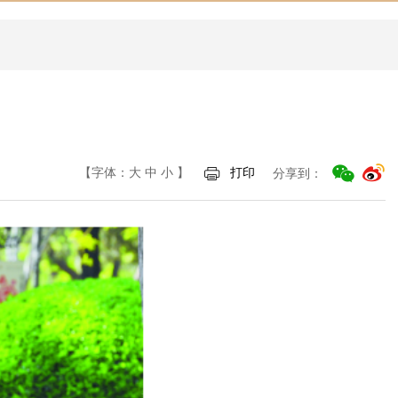
【字体：
大
中
小
】
打印
分享到：