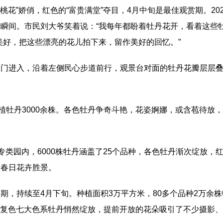
桃花”娇俏，红色的“富贵满堂”夺目，4月中旬是最佳观赏期。20
瞬间。市民刘大爷笑着说：“我每年都盼着牡丹花开，看着这些
美好，把这些漂亮的花儿拍下来，留作美好的回忆。”
西门进入，沿着左侧民心步道前行，观景台对面的牡丹花瓣层层
种植牡丹3000余株。各色牡丹争奇斗艳，花姿婀娜，或含苞待
专类园内，6000株牡丹涵盖了25个品种，各色牡丹渐次绽放
绘春日花卉胜景。
，持续至4月下旬。种植面积3万平方米，80多个品种2万余株
紫、复色七大色系牡丹悄然绽放，提前开放的花朵吸引了不少摄影