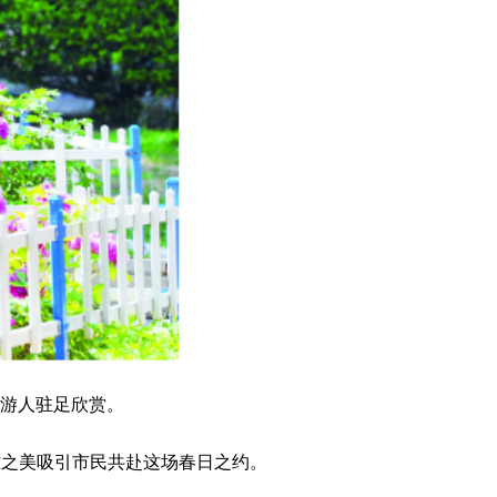
引游人驻足欣赏。
雅之美吸引市民共赴这场春日之约。