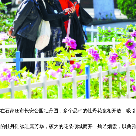
日，在石家庄市长安公园牡丹园，多个品种的牡丹花竞相开放，吸
园的牡丹陆续吐露芳华，硕大的花朵倾城而开，灿若烟霞，以典