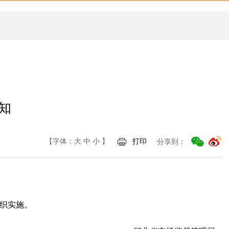
知
【字体：
大
中
小
】
打印
分享到：
组织实施。