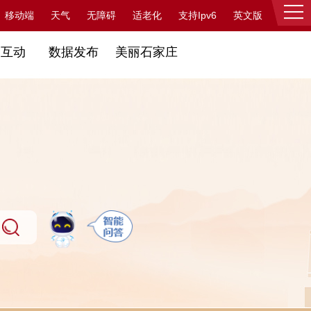
支持Ipv6
移动端
天气
无障碍
适老化
英文版
登录
民互动
数据发布
美丽石家庄