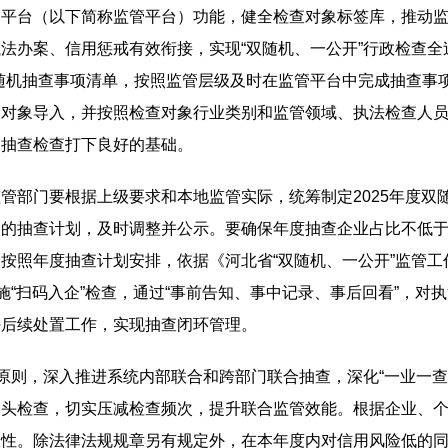
管平台（以下简称监管平台）功能，健全检查对象标签库，推动
法办案、信用惩戒有效衔接，实现“双随机、一公开”行政检查全
随机抽查事项清单，按照监管层级及时在监管平台中完成抽查事
对象导入，并按照检查对象行业类别和监管领域、执法检查人员
展抽查检查打下良好的基础。
管部门要根据上级要求和本地监管实际，统筹制定2025年度双
的抽查计划，及时调整并公示。要确保年度抽查企业占比不低于
按照年度抽查计划安排，依据《河北省“双随机、一公开”监管
施“扫码入企”检查，通过“事前告知、事中记录、事后回看”，
好后续处置工作，实现抽查闭环管理。
”原则，深入推进系统内部联合和跨部门联合抽查，深化“一业一
多头检查，切实压减检查频次，提升联合监管效能。根据企业、
效性。除法律法规规章另有规定外，在本年度内对信用风险低的