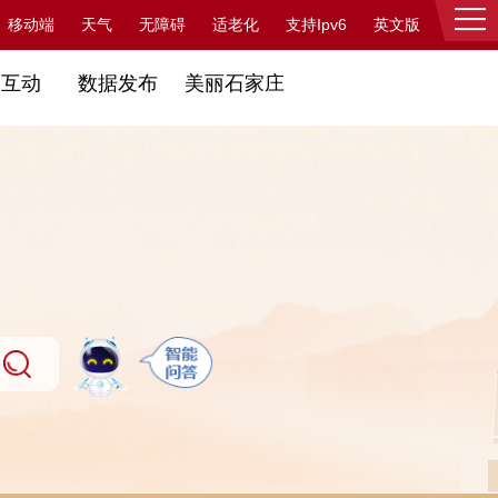
支持Ipv6
移动端
天气
无障碍
适老化
英文版
登录
民互动
数据发布
美丽石家庄