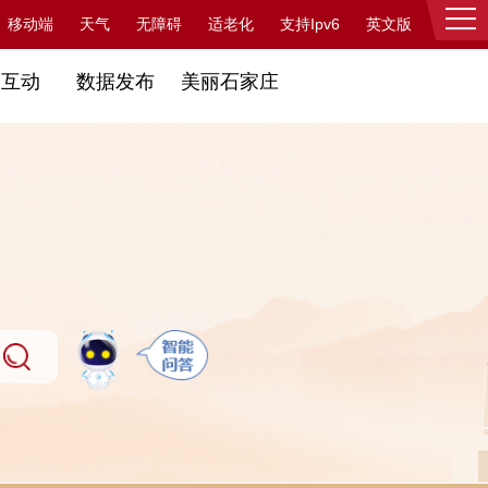
支持Ipv6
移动端
天气
无障碍
适老化
英文版
登录
民互动
数据发布
美丽石家庄