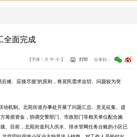
工全面完成
【字体：
大
中
小
】
打印
分享到：
易后难、应接尽接”的原则，将居民需求迫切、问题较为突
”联动机制。北苑街道办事处开展了问题汇总、意见征集、提
多方筹措资金，协调交警部门、市政部门等相关单位配合施
对接。目前，北苑街道列入供水、排水管网任务台账的小区已
强，北空四站宿舍小区业主特意送上锦旗，对工作人员的付出