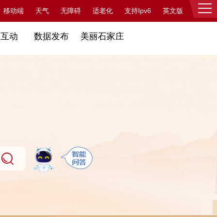
支持Ipv6
移动端
天气
无障碍
适老化
英文版
登录
民互动
数据发布
美丽石家庄