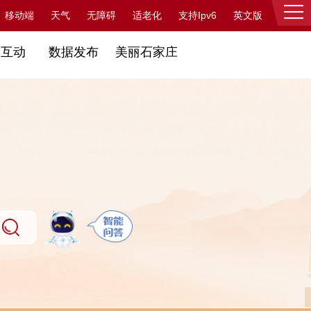
支持Ipv6
移动端
天气
无障碍
适老化
英文版
登录
民互动
数据发布
美丽石家庄