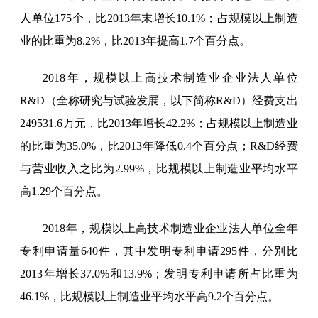
人单位
175
个，比2013年末增长
10.1
%；占规模以上制造
业的比重为
8.2
%，比2013年提高
1.7
个百分点。
2018年，规模以上高技术制造业企业法人单位
R&D（全称研究与试验发展，以下简称R&D）经费支出
249531.6万
元，比2013年增长
42.2
%；占规模以上制造业
的比重为
35.0
%，比2013年
降低
0.4
个百分点；R&D经费
与营业收入之比为
2.99
%，比规模以上制造业平均水平
高
1.29
个百分点。
2018年，规模以上高技术制造业企业法人单位全年
专利申请量
640
件，其中发明专利申请
295
件，分别比
2013年增长
37.0
%和
13.9
%；发明专利申请所占比重为
46.1
%，比规模以上制造业平均水平高
9.2
个百分点。