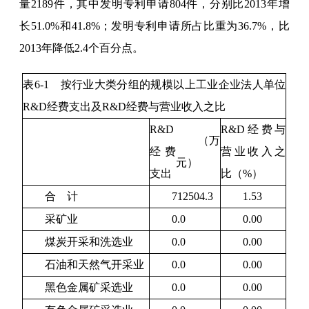
量
2189
件，其中发明专利申请
804
件，分别比2013年增
长
51.0
%和
41.8
%；发明专利申请所占比重为
36.7
%，比
2013年
降低
2.4
个百分点。
表6-1 按行业大类分组的规模以上工业企业法人单位
R&D经费支出及R&D经费与营业收入之比
R&D
R&D经费与
（
万
经费
营业收入之
元）
支出
比（%）
合 计
712504.3
1.53
采矿业
0.0
0.00
煤炭开采和洗选业
0.0
0.00
石油和天然气开采业
0.0
0.00
黑色金属矿采选业
0.0
0.00