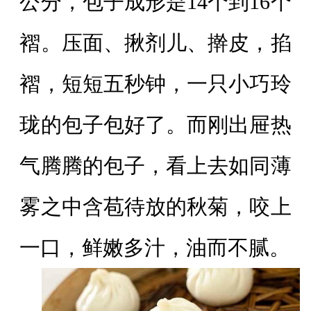
公分，包子成形是14个到16个
褶。压面、揪剂儿、擀皮，掐
褶，短短五秒钟，一只小巧玲
珑的包子包好了。而刚出屉热
气腾腾的包子，看上去如同薄
雾之中含苞待放的秋菊，咬上
一口，鲜嫩多汁，油而不腻。