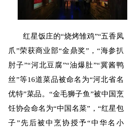
红星饭庄的“烧烤雏鸡”“五香凤
爪”荣获商业部“金鼎奖”，“海参扒
肘子”“河北豆腐”“油爆肚”“冀酱鸭
丝”等16道菜品被命名为“河北省名
优特”菜品。“金毛狮子鱼”被中国烹
饪协会命名为“中国名菜”，“红星包
子”先后被中烹协授予“中华名小