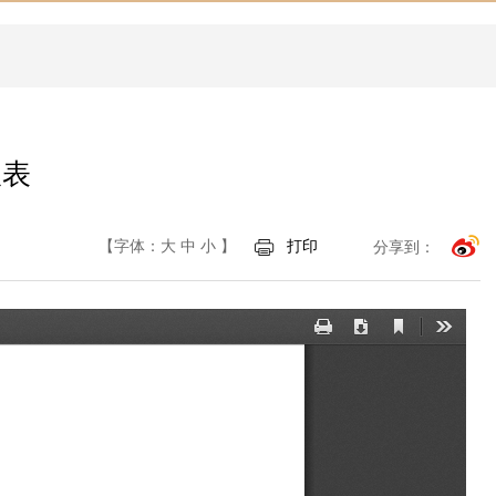
报表
【字体：
大
中
小
】
打印
分享到：