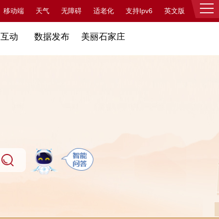
支持Ipv6
移动端
天气
无障碍
适老化
英文版
登录
民互动
数据发布
美丽石家庄