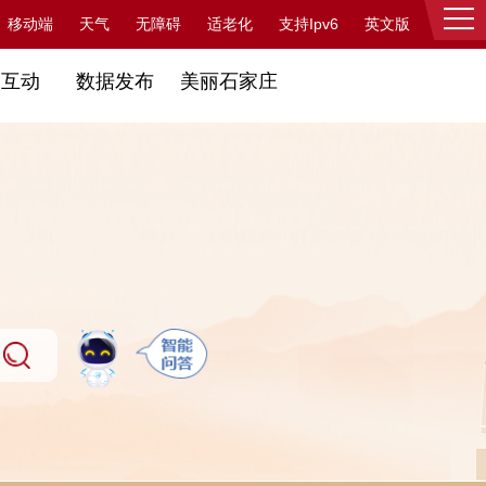
支持Ipv6
移动端
天气
无障碍
适老化
英文版
登录
民互动
数据发布
美丽石家庄