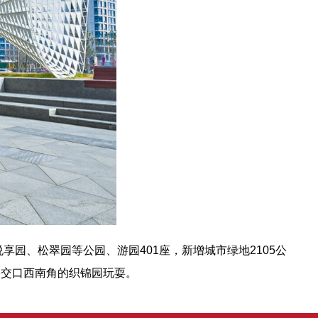
园、松翠园等公园、游园401座，新增城市绿地2105公
路交口西南角的织锦园玩耍。