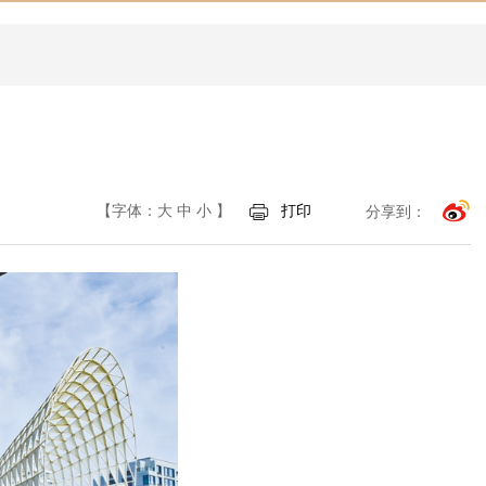
【字体：
大
中
小
】
打印
分享到：