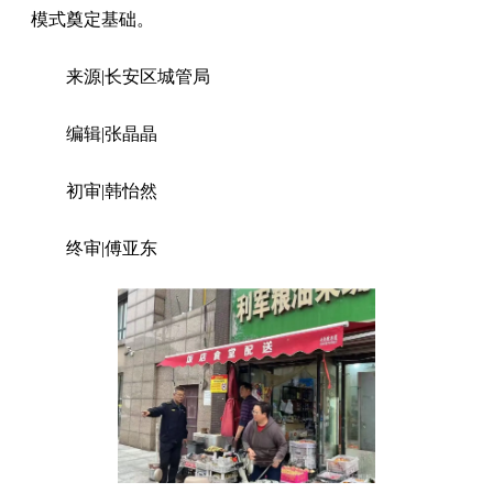
模式奠定基础。
来源|长安区城管局
编辑|张晶晶
初审|韩怡然
终审|傅亚东