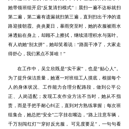
她带领班组开启“反复清扫模式”：晨扫一遍不达标就扫
第二遍，第二遍有遗漏就扫第三遍，直到扫出干净的道
路迎接朝霞。炎炎夏日，暴雨突至时，她的衣服被雨水
淋透贴在身上，却顾不上擦拭，继续清理积水与落叶。
有人劝她“别太拼”，她却笑着说：“路面干净了，大家走
得舒心，我们累点不算啥！”
在工作中，吴立欣既是“实干家”，也是“贴心人”。
为了提升保洁质量，她逐一对班组工人摸底，根据每个
人的身体状况、工作能力合理分配路段，做到公平公
正、人岗适配；发现工友作业方法不当时，她从不指
责，而是手把手耐心纠正，直到对方熟练掌握；每次班
组集合，她总把“安全”二字挂在嘴边，“路上注意车辆，
千万别闯红灯”“穿好反光服， 可见度要足”，一句句看