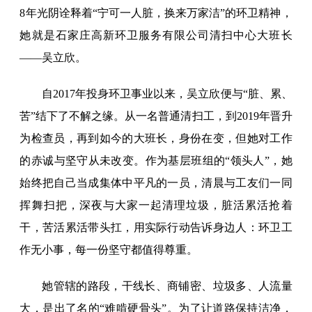
8年光阴诠释着“宁可一人脏，换来万家洁”的环卫精神，
她就是石家庄高新环卫服务有限公司清扫中心大班长
——吴立欣。
自2017年投身环卫事业以来，吴立欣便与“脏、累、
苦”结下了不解之缘。从一名普通清扫工，到2019年晋升
为检查员，再到如今的大班长，身份在变，但她对工作
的赤诚与坚守从未改变。作为基层班组的“领头人”，她
始终把自己当成集体中平凡的一员，清晨与工友们一同
挥舞扫把，深夜与大家一起清理垃圾，脏活累活抢着
干，苦活累活带头扛，用实际行动告诉身边人：环卫工
作无小事，每一份坚守都值得尊重。
她管辖的路段，干线长、商铺密、垃圾多、人流量
大，是出了名的“难啃硬骨头”。为了让道路保持洁净，