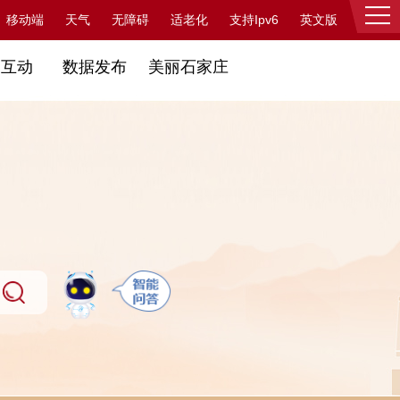
支持Ipv6
移动端
天气
无障碍
适老化
英文版
登录
民互动
数据发布
美丽石家庄