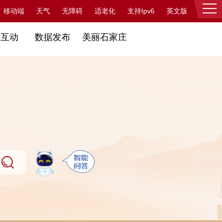
支持Ipv6
移动端
天气
无障碍
适老化
英文版
登录
民互动
数据发布
美丽石家庄