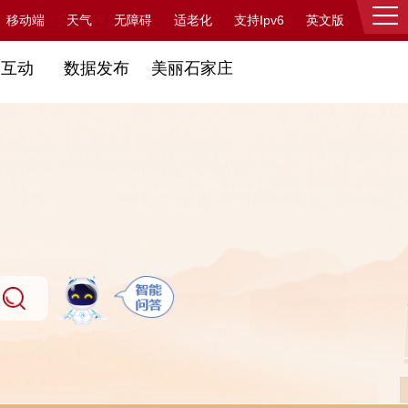
支持Ipv6
移动端
天气
无障碍
适老化
英文版
登录
民互动
数据发布
美丽石家庄