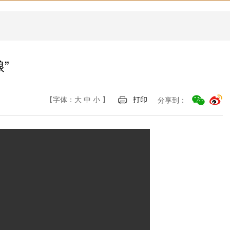
”
【字体：
大
中
小
】
打印
分享到：