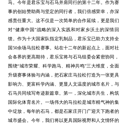
马。今年是君乐宝与石马并肩同行的第十二年。作为赛
事的创始赞助商与坚定的同行者，我们倍感荣幸，亦深
感责任重大。这不仅是一次简单的合作延续，更是我们
对“健康中国”战略的深入实践和对家乡沃土的深情回
馈。作为十大国家队指定乳制品，君乐宝已助力支持全
国50余场马拉松赛事。站在十二年的新起点上，面对社
会各界的更高期待，君乐宝将与石马组委会紧密协同，
围绕“城市荣耀、科学跑马、精神共鸣”三大维度，全面
升级赛事体验与内涵，把石家庄马拉松打造为一张更具
影响力、更富科学内涵、更显人文温度的城市名片，与
石马共同续写奇迹新篇章。第一，深化城市共生，构筑
国际化体育名片。一场伟大的马拉松是城市精气神的集
中绽放，每年的石马，都是石家庄开门广迎天下跑者的
城市盛会。今年，我们将以更具国际视野和人文情怀的