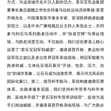
方式，为这张城市名片注入新的活力。君乐宝乳业集团
董事长兼总裁魏立华先生特邀马拉松运动员埃鲁德·基普
乔格先生，中国康复医学著名专家、资深医师跑者励建
安院士，以及中央广播电视总台主持人朱迅女士，共同
参与到石马系列跑者活动中，并“惊喜空降”马博会现
场，与跑友深度互动。不仅如此，我们还在赛道上精心
设置了“君乐宝冠军助威团”，邀请基普乔格、奥运铅球
冠军巩立姣以及多位世界冠军亲临现场，用冠军能量为
跑者助威，立体化呈现石家庄“开放、包容、活力、自
信”的城市形象，让石马成为连接世界、展示河北风采的
国际化窗口。第二，倡导科学跑马，系统构建健康完赛
体系。在跑者服务层面，我们坚持科学营养与科学奔
跑，延续并升级了“君乐宝科学营养训练营”，提前为选
手们加油赋能，并邀请基普乔格亲临现场，与广大跑步