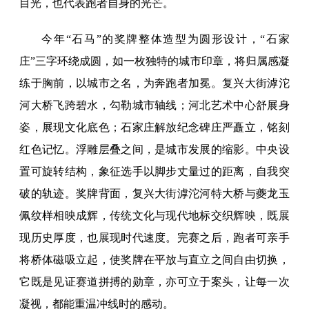
目光，也代表跑者自身的光芒。
今年“石马”的奖牌整体造型为圆形设计，“石家
庄”三字环绕成圆，如一枚独特的城市印章，将归属感凝
练于胸前，以城市之名，为奔跑者加冕。复兴大街滹沱
河大桥飞跨碧水，勾勒城市轴线；河北艺术中心舒展身
姿，展现文化底色；石家庄解放纪念碑庄严矗立，铭刻
红色记忆。浮雕层叠之间，是城市发展的缩影。中央设
置可旋转结构，象征选手以脚步丈量过的距离，自我突
破的轨迹。奖牌背面，复兴大街滹沱河特大桥与夔龙玉
佩纹样相映成辉，传统文化与现代地标交织辉映，既展
现历史厚度，也展现时代速度。完赛之后，跑者可亲手
将桥体磁吸立起，使奖牌在平放与直立之间自由切换，
它既是见证赛道拼搏的勋章，亦可立于案头，让每一次
凝视，都能重温冲线时的感动。