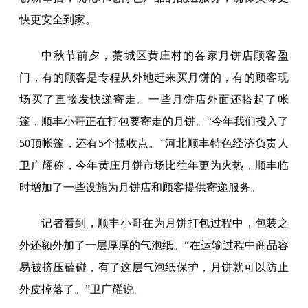
快更安全到家。
中秋节前夕，藁城区黄庄村的各家月饼店顾客盈
门，有的顾客是专程从外地赶来买月饼的，有的顾客现
场买了直接发快递寄走。一些月饼店外面还搭起了帐
篷，顺丰小哥正在打包要寄走的月饼。“今年我们投入了
50顶帐篷，还有5个揽收点。”河北顺丰特色经济负责人
卫广耀称，今年黄庄月饼市场比往年更为火热，顺丰临
时增加了一些设施为月饼店和顾客提供寄递服务。
记者看到，顺丰小哥在为月饼打包过程中，包装之
外还额外加了一层厚厚的气泡纸。“在运输过程中商品容
易被挤压磕碰，有了这层气泡纸保护，月饼就可以防止
外皮掉落了。”卫广耀说。