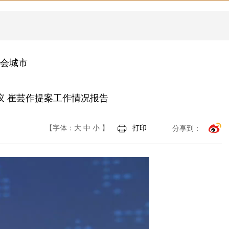
省会城市
议 崔芸作提案工作情况报告
【字体：
大
中
小
】
打印
分享到：