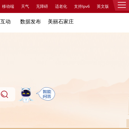
支持Ipv6
移动端
天气
无障碍
适老化
英文版
登录
民互动
数据发布
美丽石家庄