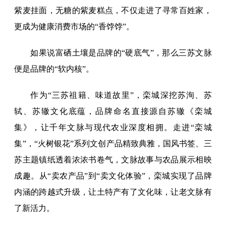
紫麦挂面，无糖的紫麦糕点，不仅走进了寻常百姓家，
更成为健康消费市场的“香饽饽”。
如果说富硒土壤是品牌的“硬底气”，那么三苏文脉
便是品牌的“软内核”。
作为“三苏祖籍、味道故里”，栾城深挖苏洵、苏
轼、苏辙文化底蕴，品牌命名直接源自苏辙《栾城
集》，让千年文脉与现代农业深度相拥。走进“栾城
集”，“火树银花”系列文创产品精致典雅，国风书签、三
苏主题镇纸透着浓浓书卷气，文脉故事与农品展示相映
成趣。从“卖农产品”到“卖文化体验”，栾城实现了品牌
内涵的跨越式升级，让土特产有了文化味，让老文脉有
了新活力。