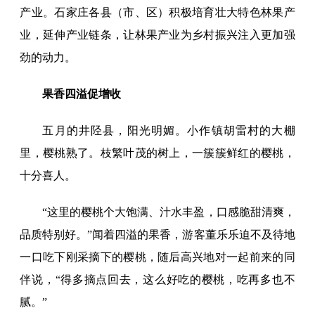
产业。石家庄各县（市、区）积极培育壮大特色林果产
业，延伸产业链条，让林果产业为乡村振兴注入更加强
劲的动力。
果香四溢促增收
五月的井陉县，阳光明媚。小作镇胡雷村的大棚
里，樱桃熟了。枝繁叶茂的树上，一簇簇鲜红的樱桃，
十分喜人。
“这里的樱桃个大饱满、汁水丰盈，口感脆甜清爽，
品质特别好。”闻着四溢的果香，游客董乐乐迫不及待地
一口吃下刚采摘下的樱桃，随后高兴地对一起前来的同
伴说，“得多摘点回去，这么好吃的樱桃，吃再多也不
腻。”