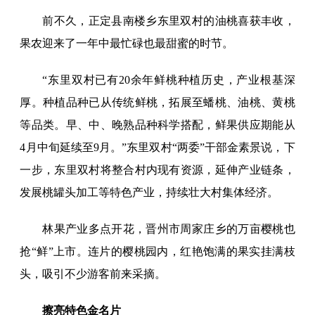
前不久，正定县南楼乡东里双村的油桃喜获丰收，
果农迎来了一年中最忙碌也最甜蜜的时节。
“东里双村已有20余年鲜桃种植历史，产业根基深
厚。种植品种已从传统鲜桃，拓展至蟠桃、油桃、黄桃
等品类。早、中、晚熟品种科学搭配，鲜果供应期能从
4月中旬延续至9月。”东里双村“两委”干部金素景说，下
一步，东里双村将整合村内现有资源，延伸产业链条，
发展桃罐头加工等特色产业，持续壮大村集体经济。
林果产业多点开花，晋州市周家庄乡的万亩樱桃也
抢“鲜”上市。连片的樱桃园内，红艳饱满的果实挂满枝
头，吸引不少游客前来采摘。
擦亮特色金名片