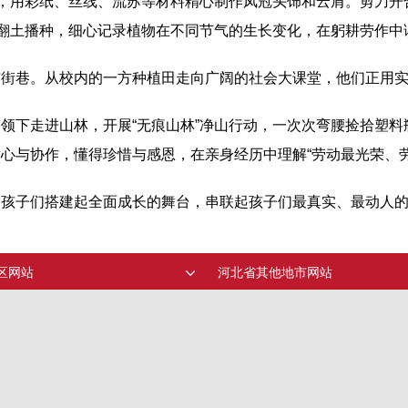
”，用彩纸、丝线、流苏等材料精心制作凤冠头饰和云肩。剪刀
翻土播种，细心记录植物在不同节气的生长变化，在躬耕劳作中读
市街巷。从校内的一方种植田走向广阔的社会大课堂，他们正用
领下走进山林，开展“无痕山林”净山行动，一次次弯腰捡拾塑
心与协作，懂得珍惜与感恩，在亲身经历中理解“劳动最光荣、
为孩子们搭建起全面成长的舞台，串联起孩子们最真实、最动人