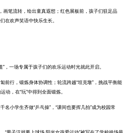
内，画笔流转，绘出童真遐想；红色展板前，孩子们驻足品
子们在欢声笑语中快乐生长。
频道”，一场专属于孩子们的欢乐运动时光就此开启。
匐前行，锻炼身体协调性；轮流跨越“坦克墩”，挑战平衡能
运动，在“玩”中得到全面锻炼。
名小学生齐做“乒乓操”，“课间也要挥几拍”成为校园常
“男子汉就要上球场 阳光女孩爱运动”被写在了学校操场最