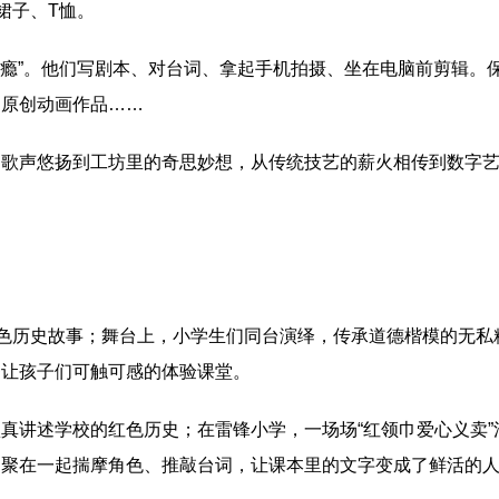
裙子、T恤。
导演瘾”。他们写剧本、对台词、拿起手机拍摄、坐在电脑前剪辑
的原创动画作品……
的歌声悠扬到工坊里的奇思妙想，从传统技艺的薪火相传到数字
红色历史故事；舞台上，小学生们同台演绎，传承道德楷模的无
够让孩子们可触可感的体验课堂。
真讲述学校的红色历史；在雷锋小学，一场场“红领巾爱心义卖
们聚在一起揣摩角色、推敲台词，让课本里的文字变成了鲜活的