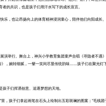
教育者的共识，也是孩子们用汗水写下的成长宣言。
获快乐，也让昂扬向上的体育精神浸润童心，陪伴他们向阳成长
目展演举行。舞台上，神兴小学教育集团童声合唱《寻隐者不遇
传》，婉转细腻，一颦一笑间尽显传统韵味……孩子们在聚光灯
。
，是孩子们挥洒创意、追逐梦想的天地。
铺”里，孩子们拿起画笔在石头上绘制出五彩斑斓的图案；“毛线