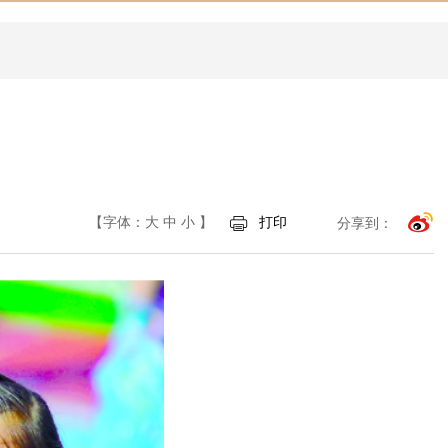
【字体：
大
中
小
】
打印
分享到：