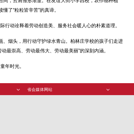
开合间，云肩雏形渐显。在友谊大街小学西校，农作物种植
懂了“粒粒皆辛苦”的真谛。
实际行动诠释着劳动创造美、服务社会暖人心的朴素道理。
料瓶、烟头，用行动守护绿水青山。柏林庄学校的孩子们走进
劳动最崇高、劳动最伟大、劳动最美丽”的深刻内涵。
的童年时光。