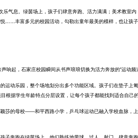
着欢乐气息。绿茵场上，孩子们肆意奔跑、活力满满；美术教室
喜悦……丰富多元的校园活动，勾勒出童年最美的模样，也让孩
的铃声响起，石家庄校园瞬间从书声琅琅切换为活力奔放的“运动
的运动乐园，整个场地划分出多个功能区域。孩子们在垫子上匍
项目根据学生年龄特点分层设置，让每个孩子都能找到适合自己的
颖莎的母校——和平西路小学，乒乓球运动已融入学校血脉，上千
孩子奔跑在绿茵场上，他们熟练地带球、过人、射门，肆意奔跑。