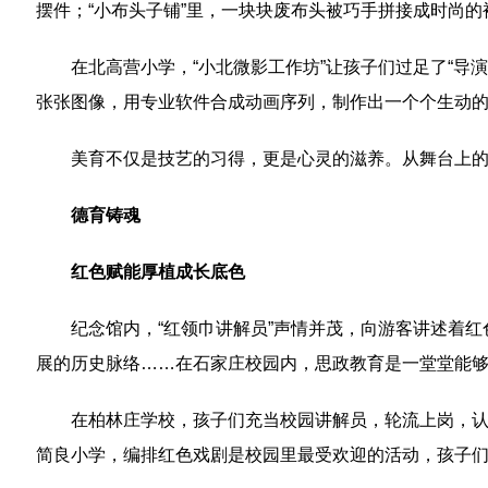
摆件；“小布头子铺”里，一块块废布头被巧手拼接成时尚的
在北高营小学，“小北微影工作坊”让孩子们过足了“
张张图像，用专业软件合成动画序列，制作出一个个生动
美育不仅是技艺的习得，更是心灵的滋养。从舞台上
德育铸魂
红色赋能厚植成长底色
纪念馆内，“红领巾讲解员”声情并茂，向游客讲述着
展的历史脉络……在石家庄校园内，思政教育是一堂堂能
在柏林庄学校，孩子们充当校园讲解员，轮流上岗，认
简良小学，编排红色戏剧是校园里最受欢迎的活动，孩子