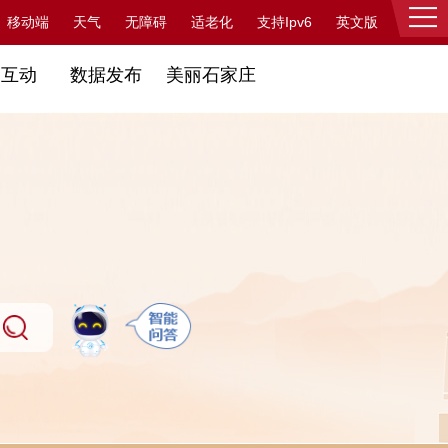
支持Ipv6
移动端
天气
无障碍
适老化
英文版
登录
民互动
数据发布
美丽石家庄