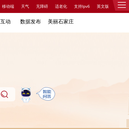
支持Ipv6
移动端
天气
无障碍
适老化
英文版
登录
民互动
数据发布
美丽石家庄