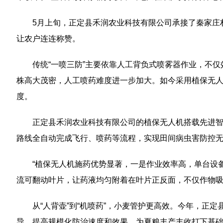
5月上旬，正定县禾润农业科技有限公司承接了秦家庄
让农户连连称赞。
传统“一喷三防”主要依靠人工背负式喷雾器作业，不
株高大茂密，人工喷药难度进一步加大。如今采用植保无
度。
正定县禾润农业科技有限公司的植保无人机搭载先进
路线全自动完成飞行、喷药等流程，实现田间病虫害防控
“植保无人机施药优势显著，一是作业效率高，单台设
流可翻动叶片，让药液均匀附着在叶片正反面，不仅作物吸
从“人背壶”到“机喷药”，小麦管护更高效。今年，正
导，提高规模化防治速度和效果，为夏粮丰产丰收打下基