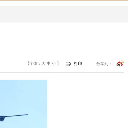
【字体：
大
中
小
】
打印
分享到：