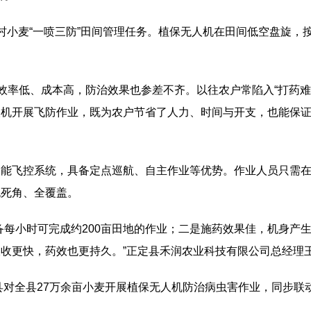
村小麦“一喷三防”田间管理任务。植保无人机在田间低空盘旋，
仅效率低、成本高，防治效果也参差不齐。以往农户常陷入“打药
人机开展飞防作业，既为农户节省了人力、时间与开支，也能保
智能飞控系统，具备定点巡航、自主作业等优势。作业人员只需
无死角、全覆盖。
备每小时可完成约200亩田地的作业；二是施药效果佳，机身产
收更快，药效也更持久。”正定县禾润农业科技有限公司总经理
定县对全县27万余亩小麦开展植保无人机防治病虫害作业，同步
础。