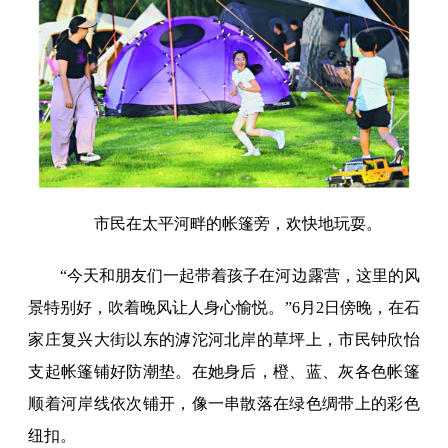
市民在太平河畔的帐篷旁，欢快地玩耍。
“今天和朋友们一起带着孩子在河边露营，这里的风
景特别好，吹着晚风让人身心愉悦。”6月2日傍晚，在石
家庄复兴大街以东的滹沱河北岸的草坪上，市民钟欣怡
支起帐篷铺好防潮垫。在她身后，橙、蓝、灰各色帐篷
顺着河岸线依次铺开，像一串散落在绿色绸带上的彩色
纽扣。