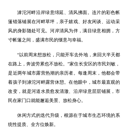
滹沱河畔沿岸绿意绵延、清风拂面。连片的彩色帐
篷错落铺展在河畔草坪，亲子嬉戏、好友闲谈、运动采
风的身影随处可见。河岸清风为伴，满目绿意相拥，方
寸帐篷之间，盛满市民的惬意与幸福。
“以前周末想放松，只能开车去外地，来回大半天都
在路上，奔波劳累也不放松。”家住长安区的市民刘敏，
是近两年城市露营热潮的亲历者。每逢周末，他都会带
着孩子到滹沱河畔露营休憩。在他眼中，城市最直观的
改变，就是河道水质愈发清澈、沿岸绿意层层铺展，市
民在家门口就能邂逅美景、放松身心。
休闲方式的迭代升级，根源在于城市生态环境的系
统性提质、全方位焕新。