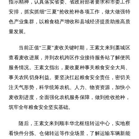
指示精神，认真落实省委、省政府部署要求和市委工作
安排，抓实抓细“三夏”抢收抢种各项工作，做大做强特
色产业集群，以粮食稳产增收和县域经济提质助推高质
量发展。
当前正值“三夏”麦收关键时期，王素文来到藁城区
查看麦收进展，并到农机跨区作业接待服务站了解便民
服务情况。王素文指出，夏收夏种事关粮食安全大局、
事关农民切身利益。要坚决扛起粮食安全责任，密切关
注天气形势，科学统筹农机、人力、物资资源，加快小
麦收割进度，全面强化农机服务保障，做到抢收抢种，
筑牢全年粮食安全坚实基础。
随后，王素文来到顺丰华北枢纽转运中心，实地察
看快件分拣、仓储转运等作业场景，了解运输车辆新能