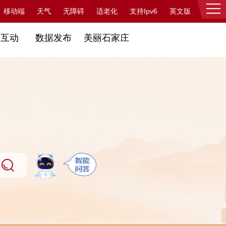
支持Ipv6
移动端
天气
无障碍
适老化
英文版
登录
民互动
数据发布
美丽石家庄