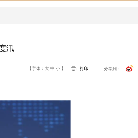
度汛
【字体：
大
中
小
】
打印
分享到：