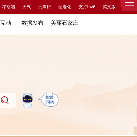
支持Ipv6
移动端
天气
无障碍
适老化
英文版
登录
民互动
数据发布
美丽石家庄