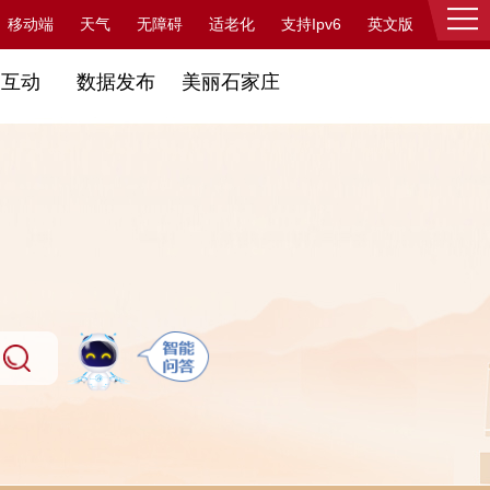
支持Ipv6
移动端
天气
无障碍
适老化
英文版
登录
民互动
数据发布
美丽石家庄