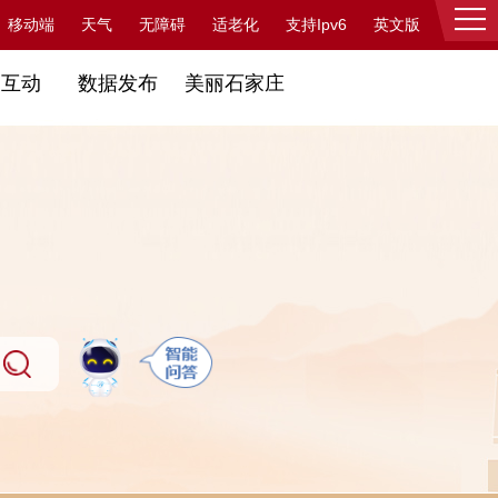
支持Ipv6
移动端
天气
无障碍
适老化
英文版
登录
民互动
数据发布
美丽石家庄