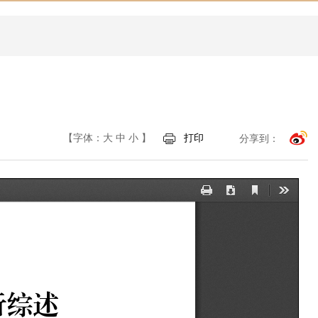
【字体：
大
中
小
】
打印
分享到：