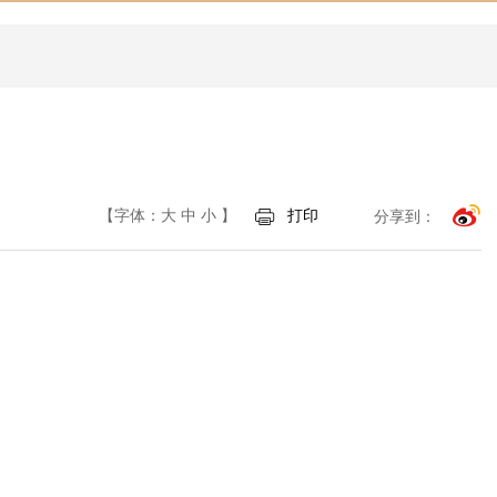
【字体：
大
中
小
】
打印
分享到：