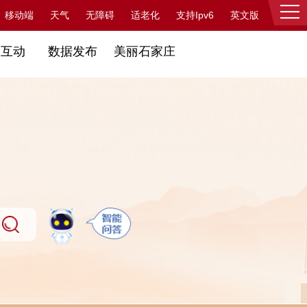
支持Ipv6
移动端
天气
无障碍
适老化
英文版
登录
民互动
数据发布
美丽石家庄