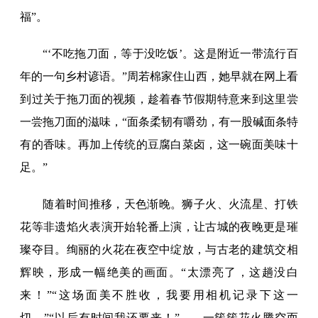
福”。
“‘不吃拖刀面，等于没吃饭’。这是附近一带流行百
年的一句乡村谚语。”周若棉家住山西，她早就在网上看
到过关于拖刀面的视频，趁着春节假期特意来到这里尝
一尝拖刀面的滋味，“面条柔韧有嚼劲，有一股碱面条特
有的香味。再加上传统的豆腐白菜卤，这一碗面美味十
足。”
随着时间推移，天色渐晚。狮子火、火流星、打铁
花等非遗焰火表演开始轮番上演，让古城的夜晚更是璀
璨夺目。绚丽的火花在夜空中绽放，与古老的建筑交相
辉映，形成一幅绝美的画面。“太漂亮了，这趟没白
来！”“这场面美不胜收，我要用相机记录下这一
切。”“以后有时间我还要来！”……一簇簇花火腾空而