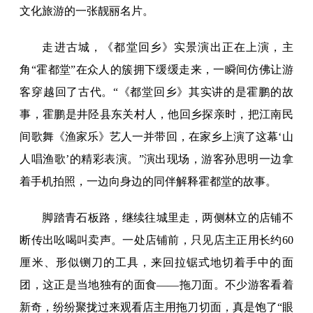
文化旅游的一张靓丽名片。
走进古城，《都堂回乡》实景演出正在上演，主
角“霍都堂”在众人的簇拥下缓缓走来，一瞬间仿佛让游
客穿越回了古代。“《都堂回乡》其实讲的是霍鹏的故
事，霍鹏是井陉县东关村人，他回乡探亲时，把江南民
间歌舞《渔家乐》艺人一并带回，在家乡上演了这幕‘山
人唱渔歌’的精彩表演。”演出现场，游客孙思明一边拿
着手机拍照，一边向身边的同伴解释霍都堂的故事。
脚踏青石板路，继续往城里走，两侧林立的店铺不
断传出吆喝叫卖声。一处店铺前，只见店主正用长约60
厘米、形似铡刀的工具，来回拉锯式地切着手中的面
团，这正是当地独有的面食——拖刀面。不少游客看着
新奇，纷纷聚拢过来观看店主用拖刀切面，真是饱了“眼