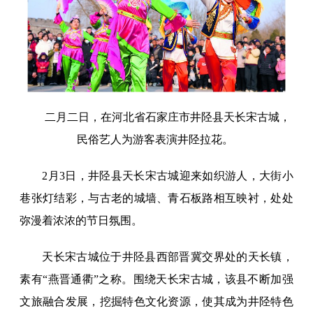
二月二日，在河北省石家庄市井陉县天长宋古城，
民俗艺人为游客表演井陉拉花。
2月3日，井陉县天长宋古城迎来如织游人，大街小
巷张灯结彩，与古老的城墙、青石板路相互映衬，处处
弥漫着浓浓的节日氛围。
天长宋古城位于井陉县西部晋冀交界处的天长镇，
素有“燕晋通衢”之称。围绕天长宋古城，该县不断加强
文旅融合发展，挖掘特色文化资源，使其成为井陉特色