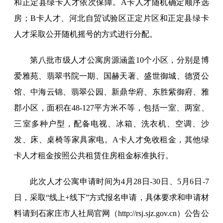
和正定县绿卡人才依次保障。A卡人才随机确定顺序选
房；B卡人才、河北自贸试验区正定片区和正定县绿卡
人才采取公开随机摇号的方式进行分配。
第八批市级人才公寓房源涵盖10个小区，分别是博
爱雅苑、翡翠书院一期、国赫天著、盛世御城、德贤公
馆、中海云锦、翡翠公园、新鼎华府、东胜紫御府、雅
郡小区，面积在48-127平方米不等，包括一室、两室、
三室多种户型，配备电视、冰箱、洗衣机、空调、沙
发、床、桌椅等家具家电。A卡人才免收租金，其他绿
卡人才租金按照公共租赁住房租金标准执行。
此次人才公寓申请时间为4月28日-30日、5月6日-7
日，采取“线上+线下”方式报名申请，具体要求和申请材
料请到石家庄市人社局官网（http://rsj.sjz.gov.cn）公告公