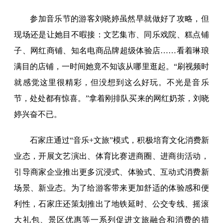
参加音乐节的游客刘晓婷虽然早就做好了攻略，但
现场还是让她目不暇接：文艺集市、同乐戏院、糕点铺
子、网红商铺、知名电商品牌超级体验店……看着琳琅
满目的店铺，一时间她竟不知该从哪里逛起。“刷视频时
就感觉这里很精彩，但没想到这么好玩。不光是音乐
节，处处都有惊喜。”拿着刚排队买来的网红奶茶，刘晓
婷兴奋不已。
石家庄通过“音乐+文旅”模式，积极培育文化消费新
业态，开展文艺演出、体育比赛进商圈、进商街活动，
引导商家企业推出更多沉浸式、体验式、互动式消费新
场景、新业态。为了给游客带来更加舒适的体验感和便
利性，石家庄还策划推出了地铁延时、公交专线、摇滚
大礼包、景区优惠等一系列促进文旅融合和消费的措