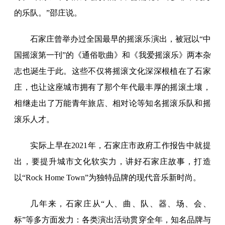
的乐队。”邵庄说。
石家庄曾举办过全国最早的摇滚乐演出，被冠以“中
国摇滚第一刊”的《通俗歌曲》和《我爱摇滚乐》两本杂
志也诞生于此。这些不仅将摇滚文化深深根植在了石家
庄，也让这座城市拥有了那个年代最丰厚的摇滚土壤，
相继走出了万能青年旅店、相对论等知名摇滚乐队和摇
滚乐人才。
实际上早在2021年，石家庄市政府工作报告中就提
出，要提升城市文化软实力，讲好石家庄故事，打造
以“Rock Home Town”为独特品牌的现代音乐新时尚。
几年来，石家庄从“人、曲、队、器、场、会、
标”等多方面发力：各类演出活动贯穿全年，知名品牌与