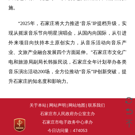
施。
“2025年，石家庄将大力推进‘音乐’IP提档升级，实
现从摇滚音乐节向明星演唱会，从国内向国际，从引进
外来项目向扶持本土原创实力，从音乐活动向音乐产
业、文旅产业融合发展四个方面延伸。”石家庄市文化广
电和旅游局副局长韩振民说，石家庄全年计划举办各类
音乐演出活动200场，全方位推动“音乐”IP创新突破，提
升石家庄的知名度和影响力。
关于本站
|
网站声明
|
网站地图
|
联系我们
石家庄市人民政府办公室主办
石家庄市电子政务中心承办
今日访问量：
474053