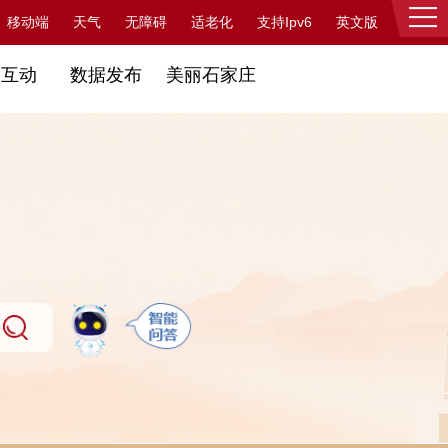
支持Ipv6
移动端
天气
无障碍
适老化
英文版
登录
民互动
数据发布
美丽石家庄