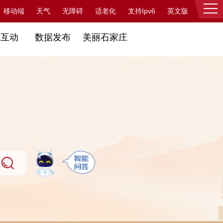
支持Ipv6
移动端
天气
无障碍
适老化
英文版
登录
民互动
数据发布
美丽石家庄