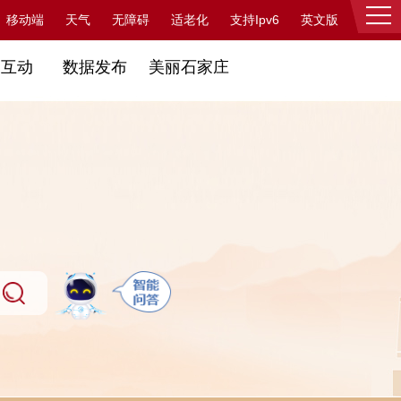
支持Ipv6
移动端
天气
无障碍
适老化
英文版
登录
民互动
数据发布
美丽石家庄