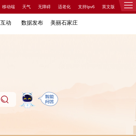
支持Ipv6
移动端
天气
无障碍
适老化
英文版
登录
民互动
数据发布
美丽石家庄