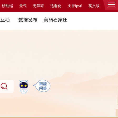
支持Ipv6
移动端
天气
无障碍
适老化
英文版
登录
民互动
数据发布
美丽石家庄