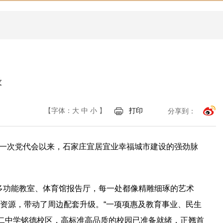
设
【字体：
大
中
小
】
打印
分享到：
十一次党代会以来，石家庄宜居宜业幸福城市建设的强劲脉
多功能教室、体育馆报告厅，每一处都像精雕细琢的艺术
育资源，带动了周边配套升级。“一项项惠及教育事业、民生
第二中学铭德校区，高标准高品质的校园已准备就绪，正翘首