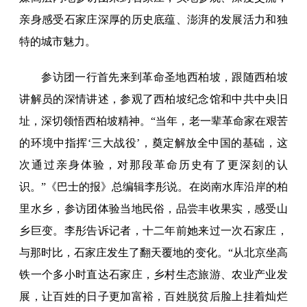
亲身感受石家庄深厚的历史底蕴、澎湃的发展活力和独
特的城市魅力。
参访团一行首先来到革命圣地西柏坡，跟随西柏坡
讲解员的深情讲述，参观了西柏坡纪念馆和中共中央旧
址，深切领悟西柏坡精神。“当年，老一辈革命家在艰苦
的环境中指挥‘三大战役’，奠定解放全中国的基础，这
次通过亲身体验，对那段革命历史有了更深刻的认
识。”《巴士的报》总编辑李彤说。在岗南水库沿岸的柏
里水乡，参访团体验当地民俗，品尝丰收果实，感受山
乡巨变。李彤告诉记者，十二年前她来过一次石家庄，
与那时比，石家庄发生了翻天覆地的变化。“从北京坐高
铁一个多小时直达石家庄，乡村生态旅游、农业产业发
展，让百姓的日子更加富裕，百姓脱贫后脸上挂着灿烂