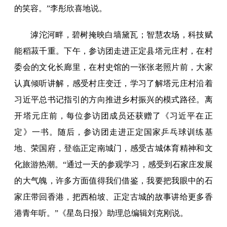
的笑容。”李彤欣喜地说。
滹沱河畔，碧树掩映白墙黛瓦；智慧农场，科技赋
能稻菽千重。下午，参访团走进正定县塔元庄村，在村
委会的文化长廊里，在村史馆的一张张老照片前，大家
认真倾听讲解，感受村庄变迁，学习了解塔元庄村沿着
习近平总书记指引的方向推进乡村振兴的模式路径。离
开塔元庄前，每位参访团成员还获赠了《习近平在正
定》一书。随后，参访团走进正定国家乒乓球训练基
地、荣国府，登临正定南城门，感受古城体育精神和文
化旅游热潮。“通过一天的参观学习，感受到石家庄发展
的大气魄，许多方面值得我们借鉴，我要把我眼中的石
家庄带回香港，把西柏坡、正定古城的故事讲给更多香
港青年听。”《星岛日报》助理总编辑刘克刚说。