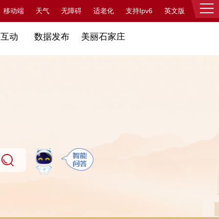
支持Ipv6
移动端
天气
无障碍
适老化
英文版
登录
民互动
数据发布
美丽石家庄